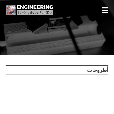
أطروحات
سنوات
Subject